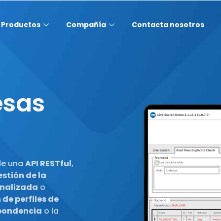
Productos
Compañía
Contacta nosotros
esas
de una
API RESTful
,
estión de la
nalizada
o
de perfiles de
pondencia
o la