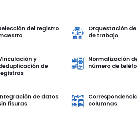
Selección del registro
Orquestación del
maestro
de trabajo
Vinculación y
Normalización de
deduplicación de
número de teléf
registros
Integración de datos
Correspondencia
sin fisuras
columnas