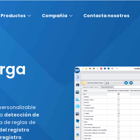
Productos
Compañía
Contacta nosotros
urga
ersonalizable
la
detección de
da de reglas de
del registro
 registro
.