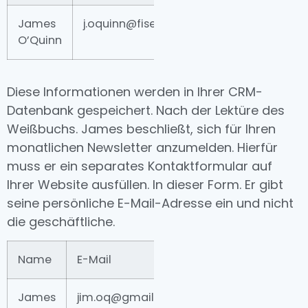
James
j.oquinn@fiserv.com
+184 222
O’Quinn
483
Diese Informationen werden in Ihrer CRM-
Datenbank gespeichert. Nach der Lektüre des
Weißbuchs. James beschließt, sich für Ihren
monatlichen Newsletter anzumelden. Hierfür
muss er ein separates Kontaktformular auf
Ihrer Website ausfüllen. In dieser Form. Er gibt
seine persönliche E-Mail-Adresse ein und nicht
die geschäftliche.
Name
E-Mail
Rufnummer
St
James
jim.oq@gmail.com
+184 222
N.