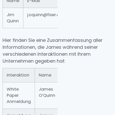
Name
E-Mail
Rufnummer
Sta
Jim
j.oquinn@fiser.com
+184 222
Nor
Quinn
2482
Hier finden Sie eine Zusammenfassung aller
Informationen, die James während seiner
verschiedenen Interaktionen mit Ihrem
Unternehmen gegeben hat:
Interaktion
Name
E-Mail
White
James
j.oquinn@fiserv.com
Paper
O’Quinn
Anmeldung