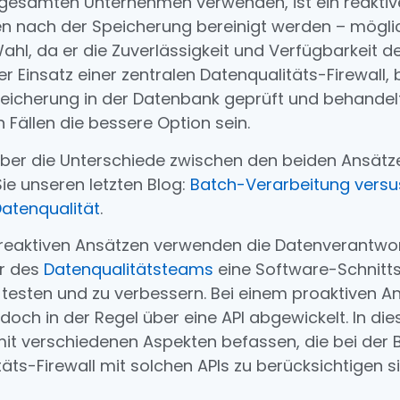
gesamten Unternehmen verwenden, ist ein reaktiv
en nach der Speicherung bereinigt werden – mögli
Wahl, da er die Zuverlässigkeit und Verfügbarkeit d
er Einsatz einer zentralen Datenqualitäts-Firewall, 
peicherung in der Datenbank geprüft und behandel
 Fällen die bessere Option sein.
ber die Unterschiede zwischen den beiden Ansätz
ie unseren letzten Blog:
Batch-Verarbeitung versus
Datenqualität
.
 reaktiven Ansätzen verwenden die Datenverantwor
er des
Datenqualitätsteams
eine Software-Schnittst
 testen und zu verbessern. Bei einem proaktiven A
doch in der Regel über eine API abgewickelt. In di
it verschiedenen Aspekten befassen, die bei der B
täts-Firewall mit solchen APIs zu berücksichtigen s