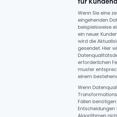
für Kunden
Wenn Sie eine ze
eingehenden Date
beispielsweise 
ein neuer Kunden
wird die Aktuali
gesendet. Hier w
Datenqualitätsdef
erforderlichen F
muster entsprec
einem bestehen
Wenn Datenqualit
Transformations
Fällen benötigen
Entscheidungen t
Algorithmen nich