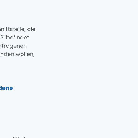
ittstelle, die
PI befindet
ertragenen
nden wollen,
edene