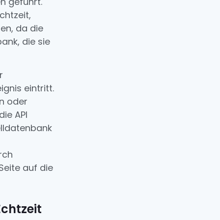
n geführt.
chtzeit,
en, da die
ank, die sie
r
nis eintritt.
n oder
die API
elldatenbank
rch
Seite auf die
Echtzeit