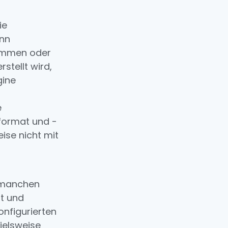
ie
enn
nommen oder
tellt wird,
gine
e
dformat und -
ise nicht mit
n manchen
ft und
onfigurierten
ielsweise