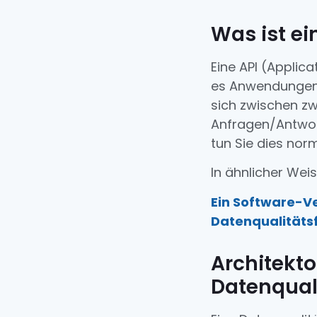
Was ist ei
Eine API (Applica
es Anwendungen e
sich zwischen z
Anfragen/Antwort
tun Sie dies norm
In ähnlicher Wei
Ein Software-Ve
Datenqualitätsf
Architekt
Datenqual