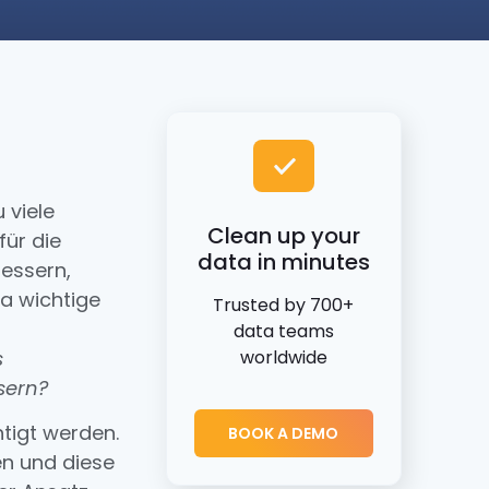
 viele
Clean up your
für die
data in minutes
bessern,
da wichtige
Trusted by 700+
data teams
s
worldwide
sern?
tigt werden.
BOOK A DEMO
n und diese