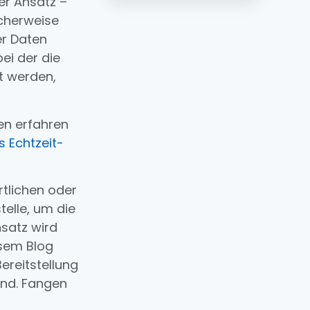
er Ansatz –
cherweise
er Daten
bei der die
t werden,
en erfahren
 Echtzeit-
tlichen oder
elle, um die
nsatz wird
esem Blog
ereitstellung
ind. Fangen