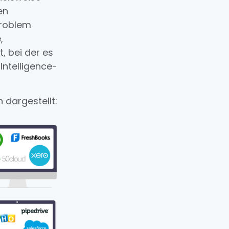
en
Problem
,
, bei der es
ntelligence-
 dargestellt: