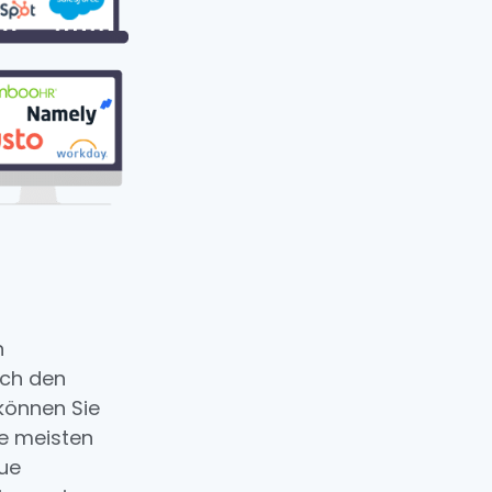
n
ach den
können Sie
ie meisten
eue