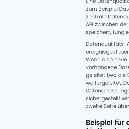
Eine Datenqualit
Zum Beispiel Date
zentrale Datenq
API zwischen der
speichert, fungier
Datenqualitäts-A
ereignisgesteuert
Wenn also neue
vorhandene Daten
geleitet (wo die
weitergeleitet. 
Datenerfassungs
sichergestellt wi
zweite Seite übe
Beispiel für