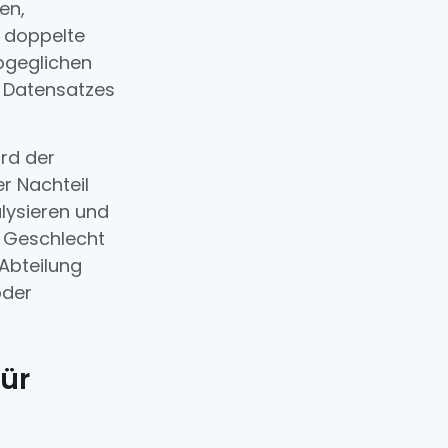
en,
r doppelte
abgeglichen
s Datensatzes
ird der
r Nachteil
alysieren und
f Geschlecht
Abteilung
oder
ür