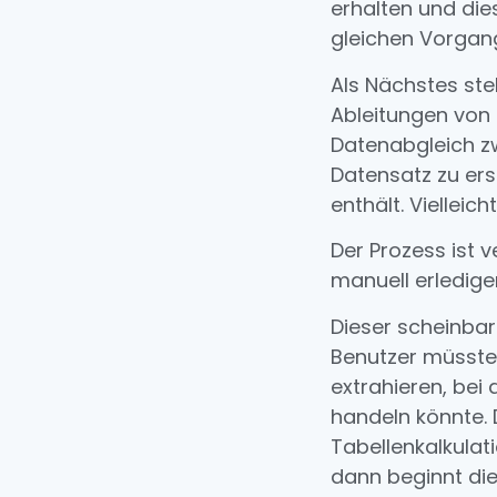
erhalten und di
gleichen Vorgang
Als Nächstes ste
Ableitungen von 
Datenabgleich z
Datensatz zu ers
enthält. Viellei
Der Prozess ist v
manuell erledige
Dieser scheinba
Benutzer müsste
extrahieren, bei
handeln könnte.
Tabellenkalkula
dann beginnt die