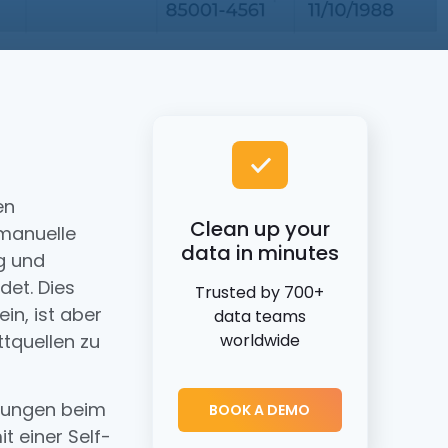
en
Clean up your
manuelle
data in minutes
g und
det. Dies
Trusted by 700+
in, ist aber
data teams
tquellen zu
worldwide
erungen beim
BOOK A DEMO
t einer Self-