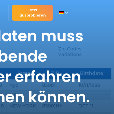
Jetzt
ausprobieren
daten muss
ubende
er erfahren
chen können.