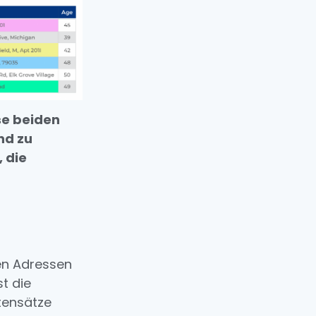
ese beiden
nd zu
, die
en Adressen
t die
atensätze