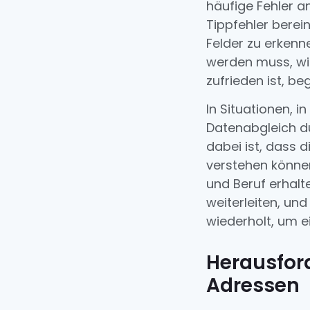
häufige Fehler a
Tippfehler berei
Felder zu erkenn
werden muss, wie
zufrieden ist, be
In Situationen, 
Datenabgleich d
dabei ist, dass 
verstehen können
und Beruf erhalt
weiterleiten, un
wiederholt, um e
Herausfor
Adressen