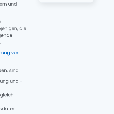
gern und
r
jenigen, die
lgende
.
erung von
en, sind:
rung und -
gleich
ssdaten