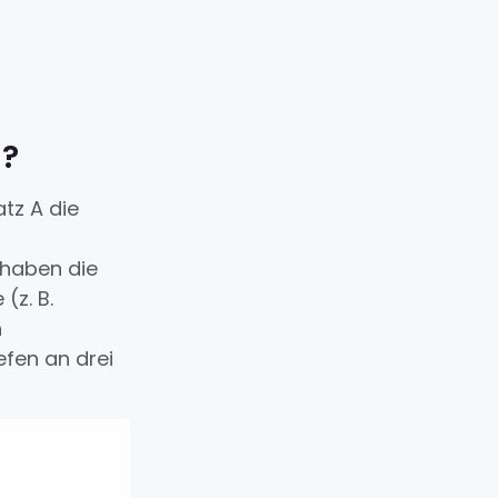
g?
tz A die
 haben die
(z. B.
n
efen an drei