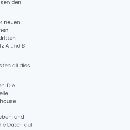
ssen den
er neuen
inen
ritten
tz A und B
sten all dies
n. Die
lle
rehouse
eben, und
die Daten auf