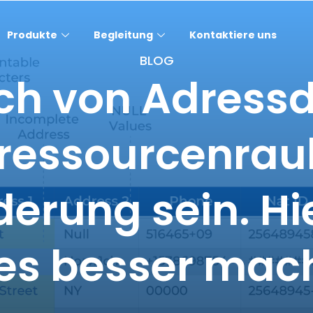
Produkte
Begleitung
Kontaktiere uns
BLOG
ich von Adress
 ressourcenra
erung sein. Hi
e es besser ma