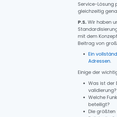
Service-Lösung p
gleichzeitig gen
P.S.
Wir haben un
Standardisierung
mit dem Konzept 
Beitrag von groß
Ein vollstän
Adressen
.
Einige der wicht
Was ist der
validierung?
Welche Fun
beteiligt?
Die größten