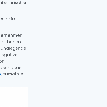
abellarischen
den beim
nternehmen
oder haben
grundlegende
negative
von
erdem dauert
n
, zumal sie