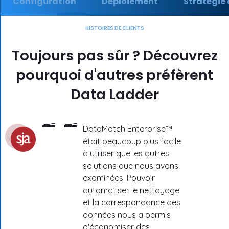
Configuration
Déploiement
Stratégie e
HISTOIRES DE CLIENTS
Toujours pas sûr ? Découvrez
pourquoi d'autres préfèrent
Data Ladder
DataMatch Enterprise™
était beaucoup plus facile
à utiliser que les autres
solutions que nous avons
examinées. Pouvoir
automatiser le nettoyage
et la correspondance des
données nous a permis
d'économiser des